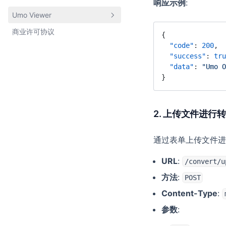
响应示例
:
Markdown 增强
方法列表
核心概念
功能及扩展配置
方法配置
Umo Viewer
AI 文档助手
表格增强
排障指南
配置项
本地化语言配置
服务配置
商业许可协议
AI 聊天助手
基本介绍
{
内容锁定
方法列表
主题配置
在线协作
  "code"
: 
200
,
快速开始
模板管理
扩展阅读
字段设计
  "success"
: 
tru
外观配置
文档批注/评论
配置项
  "data"
: 
"Umo 
素材库
支持的协议
排障指南
方法配置
文档修订
}
事件列表
其他配置
前后端交互
自定义主题
方法列表
消息体说明
2. 上传文件进行
后端对接示例
常见问题与排查
通过表单上传文件进
URL
:
/convert/u
方法
:
POST
Content-Type
:
参数
: