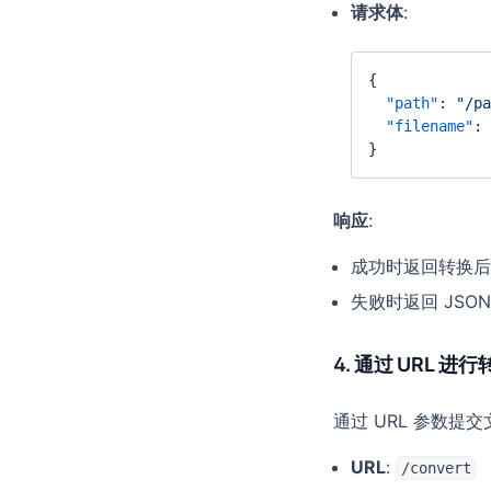
请求体
:
{
  "path"
: 
"/p
  "filename"
: 
}
响应
:
成功时返回转换后
失败时返回 JSO
4. 通过 URL 进行
通过 URL 参数提
URL
:
/convert