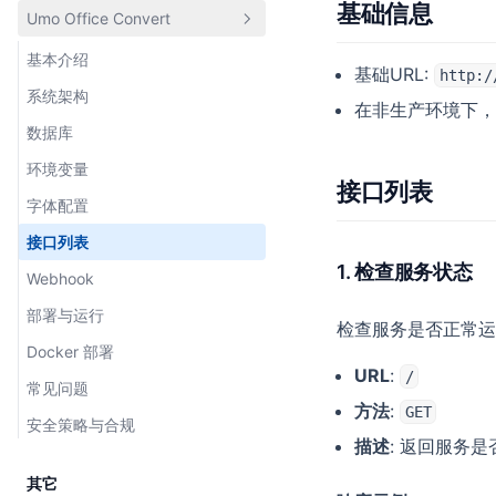
默认配置
调试配置
基础信息
Umo Office Convert
基本介绍
快速开始
Docker 部署
方法列表
Tiptap 编辑器
字典配置
字典配置
功能特性
基本介绍
服务配置
Tiptap 编辑器
多语言支持
基础URL:
工具栏配置
页面配置
http:/
快速开始
系统架构
工具栏扩展
多语言支持
主题定制
在非生产环境下
页面配置
文档配置
配置项
数据库
页面侧边栏
主题定制
插槽列表
文档配置
ECharts 图表配置
方法列表
环境变量
多人协作编辑
插槽列表
自定义扩展
ECharts 图表配置
文档模板配置
接口列表
事件列表
字体配置
文档批注/评论
组件列表
Web 页面配置
CDN 配置
基础介绍
自定义主题
接口列表
AI 相关功能
消息提醒
文档模板配置
基础介绍
分享配置
内置扩展列表
1. 检查服务状态
水印与密码
Webhook
文档修订
自定义扩展
CDN 配置
菜单按钮
用户配置
编写自定义扩展
开始
部署与运行
文档历史版本
基本介绍
检查服务是否正常运
分享配置
文字提示
基础介绍
相关用户配置
基础介绍
Docker 部署
文档表单
使用场景
基本介绍
Diagrams 图表配置
对话框
内置扩展列表
文件上传配置
快速开始
URL
:
/
常见问题
文档标注
快速开始
快速开始
基本介绍
用户配置
编写自定义扩展
功能及扩展配置
配置及事件
方法
:
GET
安全策略与合规
文档导入
核心概念
配置与方法
使用场景
相关用户配置
本地化语言配置
描述
: 返回服务
AI 能力
文档导出
配置项
排障指南
快速开始
文件上传配置
主题配置
其它
AI 智能建议