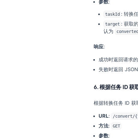
参数
:
: 转换
taskId
: 获
target
认为
converte
响应
:
成功时返回请求的
失败时返回 JSO
6. 根据任务 ID 
根据转换任务 ID
URL
:
/convert/{
方法
:
GET
参数
: