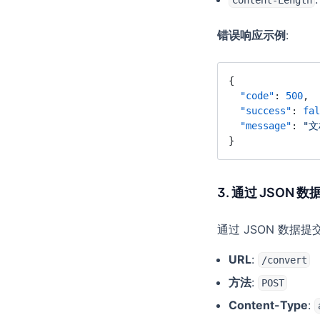
Content-Length
错误响应示例
:
{
  "code"
: 
500
,
  "success"
: 
fal
  "message"
: 
"
}
3. 通过 JSON 
通过 JSON 数据
URL
:
/convert
方法
:
POST
Content-Type
: