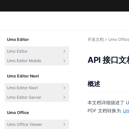
Umo Editor
开发文档
Umo Office
Umo Editor
API 接口文
Umo Editor Mobile
基本介绍
核心特性
基本介绍
Umo Editor Next
快速开始
核心特性
概述
Umo Editor Next
更新日志
快速开始
Umo Editor Server
基础介绍
开发计划
开发计划
本文档详细描述了 Umo
核心特性
基础介绍
定制开发
配置项
PDF 文档转换为
Um
Umo Office
更新日志
接口列表
配置项
事件列表
默认配置
Umo Office Viewer
开发计划
鉴权说明
事件列表
方法列表