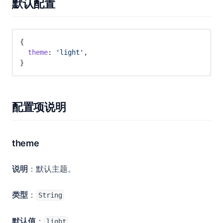
默认配置
快速开始
Umo Editor Server
基础介绍
开发计划
核心特性
基础介绍
Umo Office
配置项
更新日志
接口列表
{
Umo Office Viewer
  theme
: 
'light'
,
事件列表
默认配置
开发计划
鉴权说明
Umo Office Convert
基本介绍
}
方法列表
调试配置
快速开始
Docker 部署
功能特性
基本介绍
其它
Tiptap 编辑器
字典配置
服务配置
快速开始
系统架构
Umo Viewer
多语言支持
页面配置
配置项说明
工具栏扩展
配置项
数据库
商业许可协议
基本介绍
主题定制
文档配置
页面侧边栏
方法列表
环境变量
在线示例
快速开始
插槽列表
ECharts 图表配置
多人协作编辑
theme
事件列表
字体配置
配置项
自定义扩展
文档模板配置
文档批注/评论
自定义主题
接口列表
事件列表
说明
：默认主题。
CDN 配置
基础介绍
AI 相关功能
水印与密码
Webhook
自定义主题
分享配置
内置扩展列表
文档修订
类型
：
部署与运行
String
开始
用户配置
编写自定义扩展
文档历史版本
基本介绍
Docker 部署
基础介绍
相关用户配置
默认值
：
。
light
文档表单