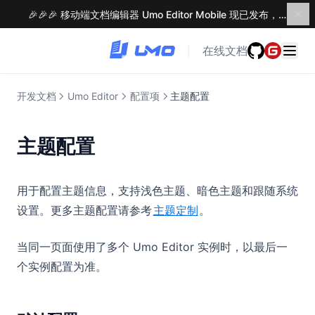
🎉🎉🎉 移动端文档编辑器 Umo Editor Mobile 现已发布，了解更多 →
方法配置
事件列表
在线文档
|
方法列表
Tiptap 编辑器
开发文档
Umo Editor
配置项
主题配置
多语言支持
主题定制
主题配置
插槽列表
组件列表
用于配置主题信息，支持浅色主题、暗色主题和跟随系统
消息提醒
基础介绍
设置。更多主题配置请参考
主题定制
。
自定义扩展
菜单按钮
当同一页面使用了多个 Umo Editor 实例时，以最后一
Umo Editor Mobile
文字提示
基础介绍
个实例配置为准。
对话框
内置扩展列表
基本介绍
Umo Editor Next
编写自定义扩展
核心特性
Umo Editor Next