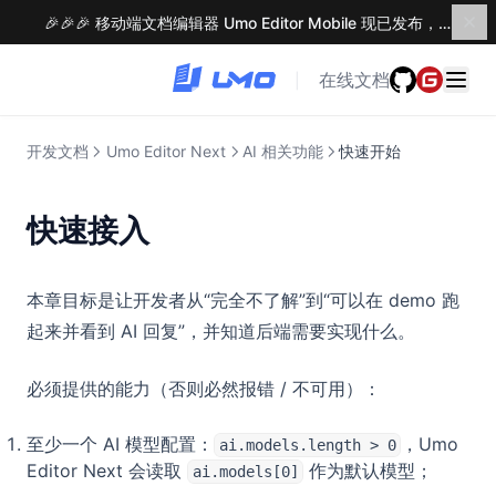
在线示例
快速开始
🎉🎉🎉 移动端文档编辑器 Umo Editor Mobile 现已发布，了解更多 →
事件列表
字体配置
配置项
自定义主题
接口列表
事件列表
在线文档
|
水印与密码
Webhook
自定义主题
部署与运行
开发文档
Umo Editor Next
AI 相关功能
快速开始
Docker 部署
常见问题
快速接入
安全策略与合规
本章目标是让开发者从“完全不了解”到“可以在 demo 跑
起来并看到 AI 回复”，并知道后端需要实现什么。
必须提供的能力（否则必然报错 / 不可用）：
至少一个 AI 模型配置：
，Umo
ai.models.length > 0
Editor Next 会读取
作为默认模型；
ai.models[0]