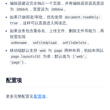
编辑器建议完全独占一个页面，并将编辑器容器高度设
为
，宽度设为
。
100dvh
100dvw
如果只做阅读/审批，优先使用
document.readOnly: 
，这样可以直接进入阅读态。
true
如果业务包含重命名、上传文件、删除文件等能力，再
按需实现
、
、
。
onRename
onFileUpload
onFileDelete
移动端默认支持
与
两种布局，初始布局以
web
page
为准；默认值为
page.layouts[0]
['web', 
。
'page']
配置项
更多完整配置见
配置项
。