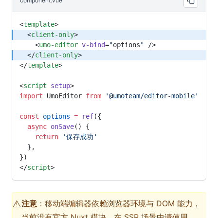
component.vue
<
template
>
  <
client-only
>
    <
umo-editor
 v-bind
=
"
options
"
 />
  </
client-only
>
</
template
>
<
script
 setup
>
import
 UmoEditor 
from
 '@umoteam/editor-mobile'
const
 options
 =
 ref
({
  async
 onSave
() {
    return
 '保存成功'
  },
})
</
script
>
⚠️
注意
：移动端编辑器依赖浏览器环境与 DOM 能力，
当前没有官方 Nuxt 模块，在 SSR 场景中请使用