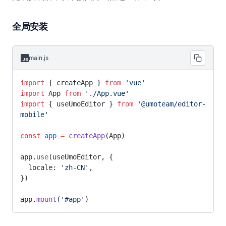
全局安装
main.js
import
 { createApp } 
from
 'vue'
import
 App 
from
 './App.vue'
import
 { useUmoEditor } 
from
 '@umoteam/editor-
mobile'
const
 app
 =
 createApp
(App)
app.
use
(useUmoEditor, {
  locale: 
'zh-CN'
,
})
app.
mount
(
'#app'
)