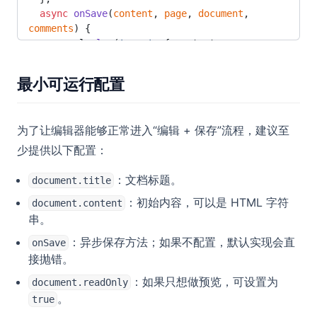
  async
 onSave
(
content
, 
page
, 
document
, 
comments
) {
    console.
log
(
'save'
, { content, page, 
document, comments })
    return
 '保存成功'
最小可运行配置
  },
})
</
script
>
为了让编辑器能够正常进入“编辑 + 保存”流程，建议至
<
style
 scoped
>
少提供以下配置：
.editor-shell
 {
  width
: 
100
dvw
;
：文档标题。
document.title
  height
: 
100
dvh
;
：初始内容，可以是 HTML 字符
document.content
}
串。
</
style
>
：异步保存方法；如果不配置，默认实现会直
onSave
接抛错。
：如果只想做预览，可设置为
document.readOnly
。
true