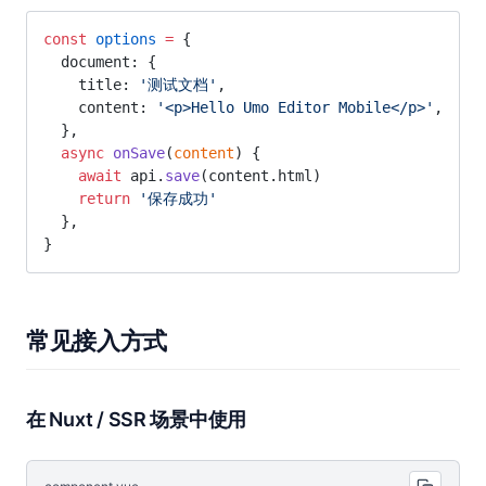
const
 options
 =
 {
  document: {
    title: 
'测试文档'
,
    content: 
'<p>Hello Umo Editor Mobile</p>'
,
  },
  async
 onSave
(
content
) {
    await
 api.
save
(content.html)
    return
 '保存成功'
  },
}
常见接入方式
在 Nuxt / SSR 场景中使用