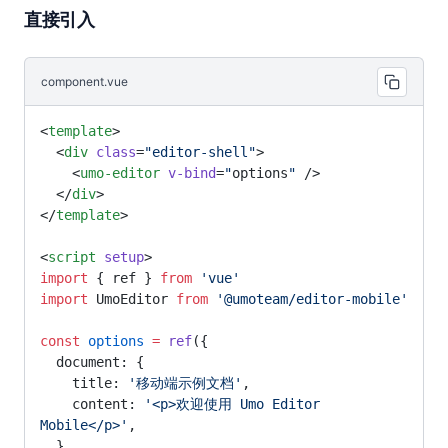
直接引入
component.vue
<
template
>
  <
div
 class
=
"editor-shell"
>
    <
umo-editor
 v-bind
=
"
options
"
 />
  </
div
>
</
template
>
<
script
 setup
>
import
 { ref } 
from
 'vue'
import
 UmoEditor 
from
 '@umoteam/editor-mobile'
const
 options
 =
 ref
({
  document: {
    title: 
'移动端示例文档'
,
    content: 
'<p>欢迎使用 Umo Editor 
Mobile</p>'
,
  },