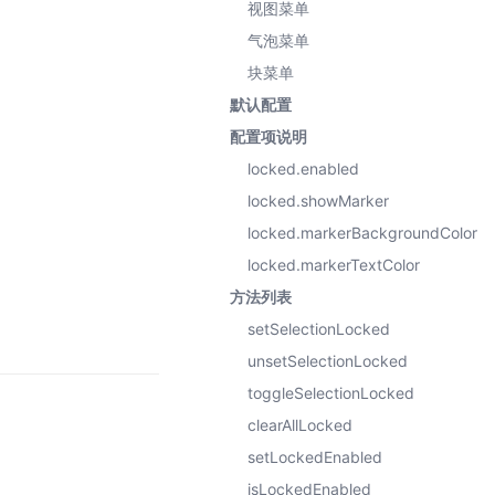
视图菜单
气泡菜单
块菜单
默认配置
配置项说明
locked.enabled
locked.showMarker
locked.markerBackgroundColor
locked.markerTextColor
方法列表
setSelectionLocked
unsetSelectionLocked
toggleSelectionLocked
clearAllLocked
setLockedEnabled
isLockedEnabled