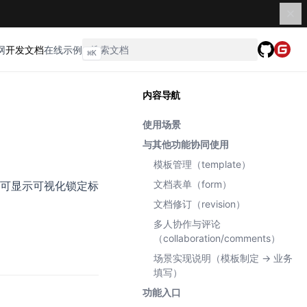
网
开发文档
在线示例
⌘
K
内容导航
使用场景
与其他功能协同使用
模板管理（template）
文档表单（form）
可显示可视化锁定标
文档修订（revision）
多人协作与评论
（collaboration/comments）
场景实现说明（模板制定 → 业务
填写）
功能入口