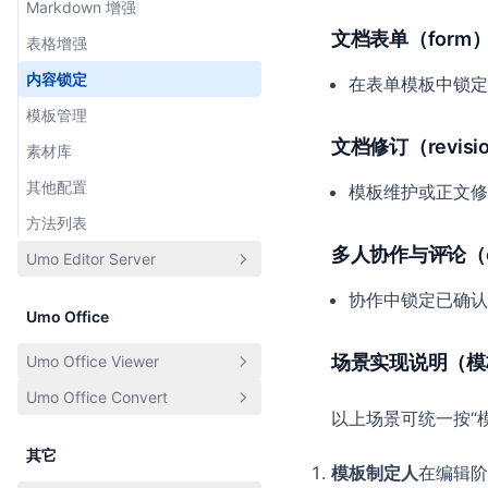
Markdown 增强
方法列表
核心概念
功能及扩展配置
方法配置
AI 文档助手
文档表单（form
表格增强
排障指南
配置项
本地化语言配置
服务配置
AI 聊天助手
内容锁定
在表单模板中锁定
方法列表
主题配置
在线协作
模板管理
扩展阅读
字段设计
外观配置
文档批注/评论
文档修订（revisi
素材库
支持的协议
排障指南
方法配置
文档修订
其他配置
前后端交互
模板维护或正文修
方法列表
消息体说明
多人协作与评论（coll
Umo Editor Server
后端对接示例
常见问题与排查
协作中锁定已确认
基础介绍
Umo Office
接口列表
场景实现说明（模
Umo Office Viewer
鉴权说明
Umo Office Convert
基本介绍
Docker 部署
以上场景可统一按“模
功能特性
基本介绍
其它
模板制定人
在编辑阶
快速开始
系统架构