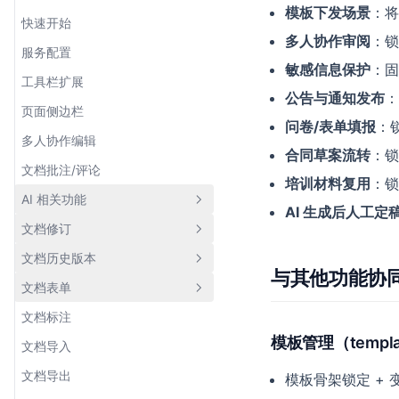
默认配置
调试配置
模板下发场景
：将
快速开始
方法列表
Tiptap 编辑器
字典配置
字典配置
多人协作审阅
：锁
服务配置
Tiptap 编辑器
多语言支持
工具栏配置
页面配置
敏感信息保护
：固
工具栏扩展
多语言支持
主题定制
页面配置
文档配置
公告与通知发布
：
页面侧边栏
主题定制
插槽列表
文档配置
ECharts 图表配置
问卷/表单填报
：
多人协作编辑
插槽列表
自定义扩展
ECharts 图表配置
文档模板配置
合同草案流转
：锁
文档批注/评论
组件列表
Web 页面配置
CDN 配置
基础介绍
培训材料复用
：锁
AI 相关功能
消息提醒
文档模板配置
基础介绍
分享配置
内置扩展列表
AI 生成后人工定
文档修订
自定义扩展
CDN 配置
菜单按钮
用户配置
编写自定义扩展
开始
文档历史版本
基本介绍
分享配置
文字提示
基础介绍
相关用户配置
基础介绍
与其他功能协
文档表单
使用场景
基本介绍
Diagrams 图表配置
对话框
内置扩展列表
文件上传配置
快速开始
文档标注
快速开始
快速开始
基本介绍
用户配置
编写自定义扩展
功能及扩展配置
配置及事件
模板管理（templa
文档导入
核心概念
配置与方法
使用场景
相关用户配置
本地化语言配置
AI 能力
文档导出
模板骨架锁定 + 
配置项
排障指南
快速开始
文件上传配置
主题配置
AI 智能建议