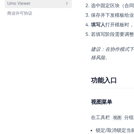
Umo Viewer
选中固定区块（合同
配置项
数据库
商业许可协议
基本介绍
保存并下发模板给业
方法列表
环境变量
快速开始
填写人
打开模板时，
事件列表
字体配置
若填写阶段需要调整
配置项
自定义主题
接口列表
事件列表
水印与密码
Webhook
建议：在协作模式下
自定义主题
部署与运行
移风险。
Docker 部署
常见问题
功能入口
安全策略与合规
视图菜单
在工具栏
分组
视图
锁定/取消锁定当